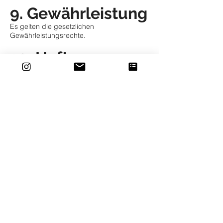
9. Gewährleistung
Es gelten die gesetzlichen
Gewährleistungsrechte.
10. Haftung
Der Verkäufer haftet unbeschränkt:
bei Vorsatz oder grober Fahrlässigkeit
bei Verletzung von Leben, Körper oder
Gesundheit
nach den Vorschriften des
Produkthaftungsgesetzes
Bei leicht fahrlässiger Verletzung
wesentlicher Vertragspflichten ist die
Haftung auf den vorhersehbaren,
vertragstypischen Schaden begrenzt.
11. Rabattcodes
und Gutscheine
Rabattcodes können zeitlich befristet sein
und sind nur im angegebenen Zeitraum
sowie unter den jeweils kommunizierten