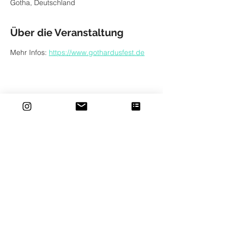
Gotha, Deutschland
Über die Veranstaltung
Mehr Infos: 
https://www.gothardusfest.de
Diese Veranstaltung teilen
© 2025 designed by Damiano Maiolini
WIDERRUFSRECHT
AGB
DATENSCHUTZ
IMPRESSUM